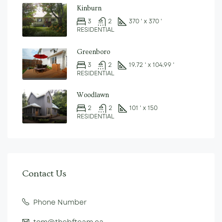
Kinburn
3
2
370 ' x 370 '
RESIDENTIAL
Greenboro
3
2
19.72 ' x 104.99 '
RESIDENTIAL
Woodlawn
2
2
101 ' x 150
RESIDENTIAL
Contact Us
Phone Number
tom@thebfteam.ca